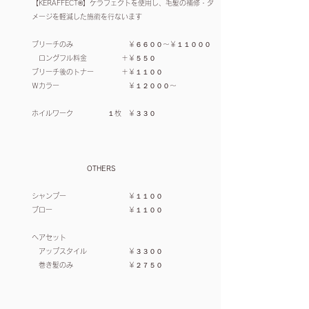
【KERAFFECT®️】ケラフェクトを使用し、毛髪の補修・ダ
メージを軽減した施術を行ないます
ブリーチのみ ￥６６００～￥１１０００
ロングフル料金 ＋￥５５０
ブリーチ後のトナー ＋￥１１００
Ｗカラー ￥１２０００～
ホイルワーク
１枚 ￥３３０
OTHERS
シャンプー ￥１１００
ブロー ￥１１００
ヘアセット
アップスタイル ￥３３００
巻き髪のみ ￥２７５０
​