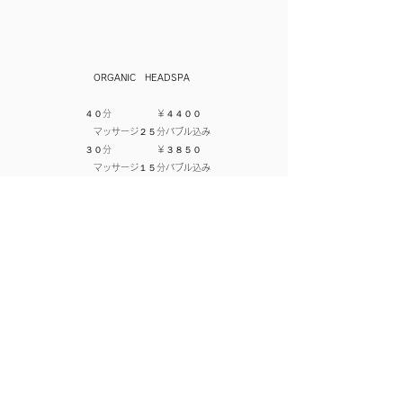
​
​
ORGANIC HEADSPA
４０分 ￥４４００
マッサージ２５分バブル込み
​ ３０分 ￥３８５０
マッサージ１５分バブル込み
マイクロバブル年間パスをお持ちの方
￥１１００引き
⚠︎単品ブロー代別途＋￥１１００
頭皮 オイルクレンジグ
￥２２００
⚠︎単品ブロー代別途＋￥１１００
マイクロバブル
￥１１００
年間パスポート￥５５００
​