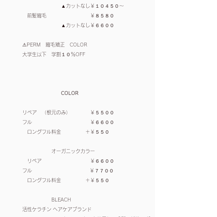
▲カットなし￥１０４５０～
前髪縮毛 ￥８５８０
▲カットなし￥６６００
⚠︎PERM 縮毛矯正 COLOR
大学生以下 学割１０％OFF
COLOR
リペア （根元のみ） ￥５５００
フル ￥６６００
ロングフル料金 ＋￥５５０
オーガニックカラー
リペア ￥６６００
​フル ￥７７００
ロングフル料金 ＋￥５５０
BLEACH
活性ケラチン ヘアケアブランド